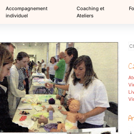
Accompagnement
Coaching et
F
individuel
Ateliers
C
At
Vi
Li
Vi
A