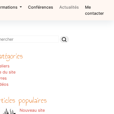
ormations
Conférences
Actualités
Me
contacter
atégories
eliers
e du site
vres
déos
rticles populaires
Nouveau site